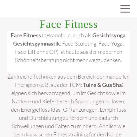
Face Fitness
Face Fitness
(bekannt u.a. auch als
Gesichtsyoga
,
Gesichtsgymnastik
, Face-Sculpting, Face-Yoga,
Face-Lift ohne OP) ist heute aus der modernen
Schönheitsberatung nicht mehr wegzudenken.
Zahlreiche Techniken aus dem Bereich der manuellen
Therapien (z. B. aus der TCM:
Tuina & Gua Sha
)
eignen sich hervorragend, um im Gesicht sowie im
Nacken- und Kieferbereich Spannungen zu lösen,
den Energiefluss (das „Qi“) anzuregen, Lymphfluss
und Durchblutung zu fördern und dadurch
Schwellungen und Falten zu mindern. Ähnlich wie
beim klassischen Fitnesstraining für den Körper